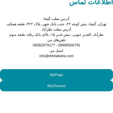
طلاعات تماس
آدرس
مطب گیشا
تهران، گیشا، نبش کوچه ۲۳، جنب بانک شهر، پلاک ۳۲۲، طبقه همکف
آدرس
مطب نظرآباد
نظرآباد، الغدیر جنوبی، نبش غدیر ۱۵، بالای بانک رفاه، طبقه سوم
تلفن‌های
من
09908300791 - 09382979177
ایمیل
من
info@drbitabaha.com
MyPage
MyChannel