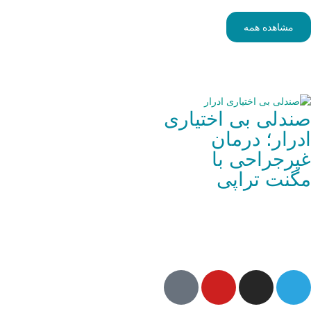
مشاهده همه
ندلی بی اختیاری
درار؛ درمان
یرجراحی با
گنت تراپی