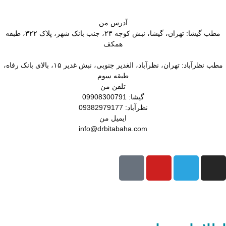
آدرس
من
مطب گیشا: تهران، گیشا، نبش کوچه ۲۳، جنب بانک شهر، پلاک ۳۲۲، طبقه
همکف
مطب نظرآباد: تهران، نظرآباد، الغدیر جنوبی، نبش غدیر ۱۵، بالای بانک رفاه،
طبقه سوم
تلفن
من
گیشا: 09908300791
نظرآباد: 09382979177
ایمیل
من
info@drbitabaha.com